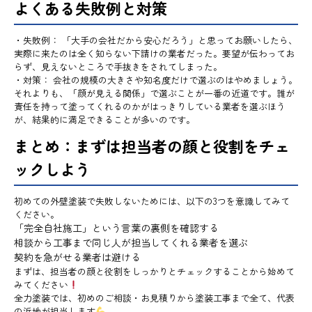
よくある失敗例と対策
・失敗例： 「大手の会社だから安心だろう」と思ってお願いしたら、
実際に来たのは全く知らない下請けの業者だった。要望が伝わってお
らず、見えないところで手抜きをされてしまった。
・対策： 会社の規模の大きさや知名度だけで選ぶのはやめましょう。
それよりも、「顔が見える関係」で選ぶことが一番の近道です。誰が
責任を持って塗ってくれるのかがはっきりしている業者を選ぶほう
が、結果的に満足できることが多いのです。
まとめ：まずは担当者の顔と役割をチェ
ックしよう
初めての外壁塗装で失敗しないためには、以下の3つを意識してみて
ください。
「完全自社施工」という言葉の裏側を確認する
相談から工事まで同じ人が担当してくれる業者を選ぶ
契約を急がせる業者は避ける
まずは、担当者の顔と役割をしっかりとチェックすることから始めて
みてください
全力塗装では、初めのご相談・お見積りから塗装工事まで全て、代表
の浜地が担当します