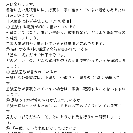
用は変わります。
極端に安い見積書には、必要な工事が含まれていない場合もあるため
注意が必要です。
【見積書で必ず確認したい5つの項目】
① 塗装する場所が細かく書かれているか
外壁だけではなく、雨どいや軒天、破風板など、どこまで塗装するの
か確認しましょう。
工事内容が細かく書かれている見積書ほど安心できます。
② 使用する塗料の種類や名前が書かれているか
「塗料一式」だけでは不十分です。
どのメーカーの、どんな塗料を使うのかまで書かれているか確認しま
しょう。
③ 塗装回数が書かれているか
一般的な外壁塗装は、下塗り・中塗り・上塗りの3回塗りが基本で
す。
塗装回数が記載されていない場合は、事前に確認することをおすすめ
します。
④ 足場や下地補修の内容が含まれているか
塗装を長持ちさせるためには、塗る前の下地づくりがとても重要で
す。
見えない部分だからこそ、どのような作業を行うのか確認しましょ
う。
⑤ 「一式」という表記ばかりではないか