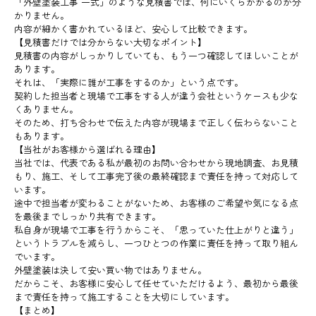
「外壁塗装工事 一式」のような見積書では、何にいくらかかるのか分
かりません。
内容が細かく書かれているほど、安心して比較できます。
【見積書だけでは分からない大切なポイント】
見積書の内容がしっかりしていても、もう一つ確認してほしいことが
あります。
それは、「実際に誰が工事をするのか」という点です。
契約した担当者と現場で工事をする人が違う会社というケースも少な
くありません。
そのため、打ち合わせで伝えた内容が現場まで正しく伝わらないこと
もあります。
【当社がお客様から選ばれる理由】
当社では、代表である私が最初のお問い合わせから現地調査、お見積
もり、施工、そして工事完了後の最終確認まで責任を持って対応して
います。
途中で担当者が変わることがないため、お客様のご希望や気になる点
を最後までしっかり共有できます。
私自身が現場で工事を行うからこそ、「思っていた仕上がりと違う」
というトラブルを減らし、一つひとつの作業に責任を持って取り組ん
でいます。
外壁塗装は決して安い買い物ではありません。
だからこそ、お客様に安心して任せていただけるよう、最初から最後
まで責任を持って施工することを大切にしています。
【まとめ】