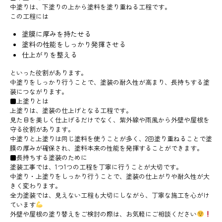
中塗りは、下塗りの上から塗料を塗り重ねる工程です。
この工程には
塗膜に厚みを持たせる
塗料の性能をしっかり発揮させる
仕上がりを整える
といった役割があります。
中塗りをしっかり行うことで、塗装の耐久性が高まり、長持ちする塗
装につながります。
■上塗りとは
上塗りは、塗装の仕上げとなる工程です。
見た目を美しく仕上げるだけでなく、紫外線や雨風から外壁や屋根を
守る役割があります。
中塗りと上塗りは同じ塗料を使うことが多く、2回塗り重ねることで塗
膜の厚みが確保され、塗料本来の性能を発揮することができます。
■長持ちする塗装のために
塗装工事では、1つ1つの工程を丁寧に行うことが大切です。
中塗り・上塗りをしっかり行うことで、塗装の仕上がりや耐久性が大
きく変わります。
全力塗装では、見えない工程も大切にしながら、丁寧な施工を心がけ
ています
外壁や屋根の塗り替えをご検討の際は、お気軽にご相談ください