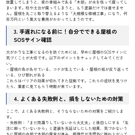
放置してしまうと、家の骨組みである「木部」が水を吸って腐ってし
まいます。柱や土台が腐ってしまうと、もう塗装だけでは直せませ
ん。屋根を丸ごと取り替えるような「大規模な修繕工事」になり、何
百万円という莫大な費用がかかってしまうのです。
3. 手遅れになる前に！自分でできる屋根の
SOSサイン確認
大がかりな工事になるのを防ぐためには、早めに屋根のSOSサインに
気づくことが大切です。以下のポイントをチェックしてみてくださ
い。
・屋根の色があせている、コケが生えている ・屋根の板が反り返って
いる、ひび割れがある
これらはバリアの効果が切れてきた証拠です。これらの症状を見つけ
たら、業者に見てもらう時期が来ています。
4. よくある失敗例と、損をしないための対策
ここで、よくある失敗例と、そうならないための対策をご紹介しま
す。
・失敗例：「まだ雨漏りしていないから大丈夫」と後回しにする 「生
活に困っていないから」と塗装を先延ばしにした結果、気づかないう
ちに屋根の内部で木部の腐食が進み、修理代が予想外に跳ね上がって