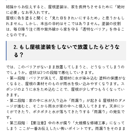
結論からお伝えすると、屋根塗装は、家を長持ちさせるために「絶対
に必要」なお手入れです。
屋根に色を塗ると聞くと「見た目をきれいにするため」と思うかもし
れません。しかし、本当の目的はそこではありません。塗装の役割
は、毎日降り注ぐ雨や紫外線から家を守る「透明なバリア」を作るこ
となのです。
2. もし屋根塗装をしないで放置したらどうな
る？
では、このバリアがないまま放置してしまうと、どうなってしまうの
でしょうか。症状は3つの段階で悪化していきます。
・第一段階：バリアが消えて、屋根材に水が染み込む 塗料の保護がな
くなると、屋根の素材そのものが雨水を吸い込みやすくなります。ス
ポンジのように水をため込むことで、屋根が少しずつもろくなってい
きます。
・第二段階：家の中に水が入り込み「雨漏り」が起きる 屋根材のダメ
ージが進むと、そこから雨水が家の中へと侵入してきます。天井にシ
ミができたり、ポタポタと水が落ちてきたりする「雨漏り」の発生で
す。
・第三段階：【要注意】中の木が腐り「大規模な修繕工事」になって
しまう ここが一番お伝えしたい怖いポイントです。雨漏りをそのまま