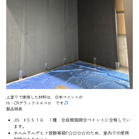
上塗りで使用した材料は、日本ペイントの
Hi‐CRデラックスエコⅡ です
製品特長
JIS K５５１６ １種 合成樹脂調合ペイントに合格してい
ます。
ホルムアルデヒド放散等級F☆☆☆☆のため、室内での使用