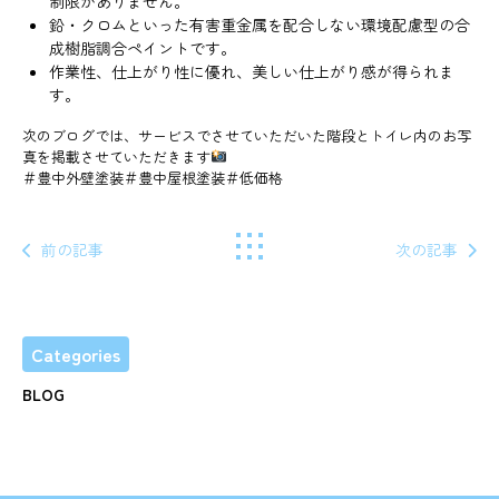
制限がありません。
鉛・クロムといった有害重金属を配合しない環境配慮型の合
成樹脂調合ペイントです。
作業性、仕上がり性に優れ、美しい仕上がり感が得られま
す。
次のブログでは、サービスでさせていただいた階段とトイレ内のお写
真を掲載させていただきます
＃豊中外壁塗装＃豊中屋根塗装＃低価格
前の記事
次の記事
Categories
BLOG